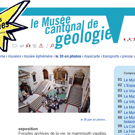
ome
musées
musée éphémère
le 30 en photos
maxicarte
transports
presse
I
I
I
I
I
I
Composi
01
Le Mus
02
L'Espa
03
Le Viv
04
Le Mus
05
La Vil
06
Le Mu
07
Le Mus
08
Le Mus
le 30 juin en photos...
botani
09
La Coll
exposition
10
La Fon
Fossiles archives de la vie, le mammouth vaudois,