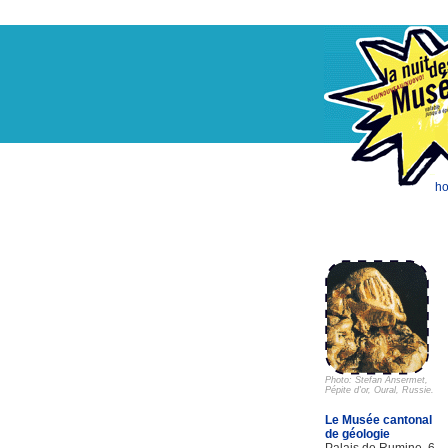
h
Photo: Stefan Ansermet,
Pépite d'or, Oural, Russie.
Le Musée cantonal
de géologie