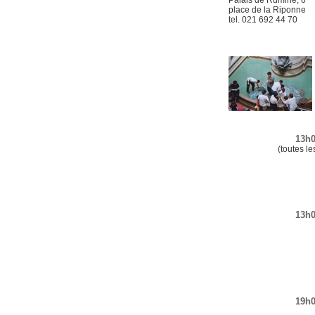
Palais de Rumine, 6
place de la Riponne
tel. 021 692 44 70
13h0
(toutes le
13h0
19h0