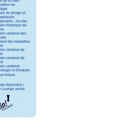
e de la main
dation de
itage
ée de design et
 appliqués
porains - mu.dac
ée historique de
nne
ée cantonal des
arts
inet des médailles
al
ée cantonal de
ie
ée cantonal de
ie
ée cantonal
ologie et d'histoire
ce Arlaud
sée éphémère /
e Lounge animé