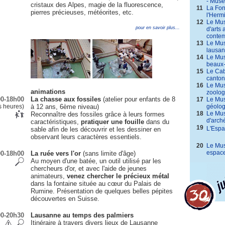
- Musé
cristaux des Alpes, magie de la fluorescence,
11
La Fon
pierres précieuses, météorites, etc.
l'Herm
12
Le Mus
pour en savoir plus...
d'arts
contem
13
Le Mus
lausa
14
Le Mus
beaux-
15
Le Cab
canton
16
Le Mus
animations
zoolog
0-18h00
La chasse aux fossiles
(atelier pour enfants de 8
17
Le Mus
s heures)
à 12 ans, 6ème niveau)
géolog
18
Le Mus
Reconnaître des fossiles grâce à leurs formes
d'arché
caractéristiques,
pratiquer une fouille
dans du
19
L'Espa
sable afin de les découvrir et les dessiner en
observant leurs caractères essentiels.
20
Le Mu
espac
0-18h00
La ruée vers l'or
(sans limite d'âge)
Au moyen d'une batée, un outil utilisé par les
chercheurs d'or, et avec l'aide de jeunes
animateurs,
venez chercher le précieux métal
dans la fontaine située au cœur du Palais de
Rumine. Présentation de quelques belles pépites
découvertes en Suisse.
0-20h30
Lausanne au temps des palmiers
Itinéraire à travers divers lieux de Lausanne