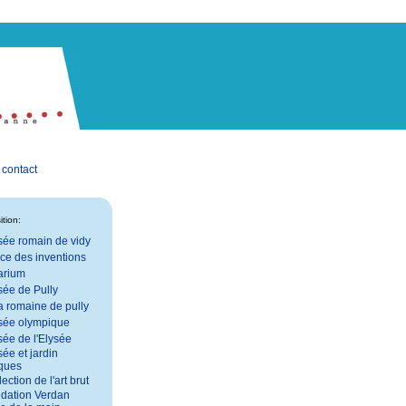
contact
I
tion:
ée romain de vidy
ce des inventions
arium
ée de Pully
la romaine de pully
sée olympique
ée de l'Elysée
ée et jardin
ques
ection de l'art brut
dation Verdan