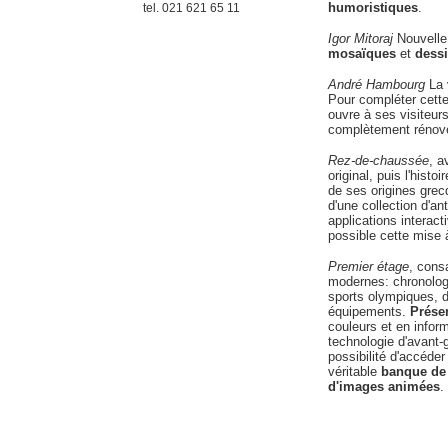
humoristiques
.
tel. 021 621 65 11
Igor Mitoraj
Nouvelle
mosaïques
et
dess
André Hambourg
La 
Pour compléter cett
ouvre à ses visiteur
complètement rénové
Rez-de-chaussée
, a
original, puis l'hist
de ses origines grecq
d'une collection d'an
applications interact
possible cette mise à
Premier étage
, cons
modernes: chronolog
sports olympiques, d
équipements.
Présen
couleurs et en infor
technologie d'avant-g
possibilité d'accéder
véritable
banque de
d'images animées
.