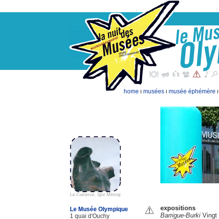
home
musées
musée éphémère
I
I
La Cuirasse, Igor Mitoraj.
expositions
Le Musée Olympique
Barrigue-Burki
Vingt
1 quai d'Ouchy