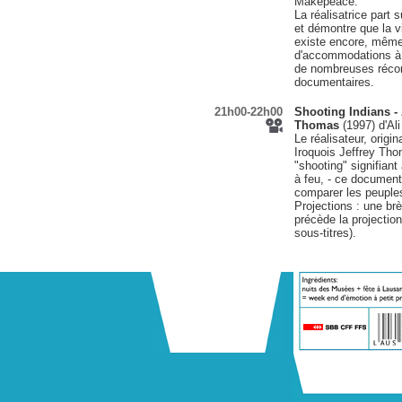
Makepeace.
La réalisatrice part 
et démontre que la vi
existe encore, même si
d'accommodations à l
de nombreuses réco
documentaires.
21h00-22h00
Shooting Indians - 
Thomas
(1997) d'Ali
Le réalisateur, origin
Iroquois Jeffrey Tho
"shooting" signifiant à
à feu, - ce document
comparer les peuples
Projections : une br
précède la projectio
sous-titres).